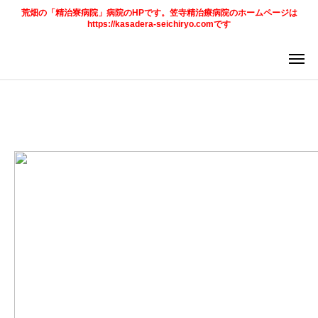
荒畑の「精治寮病院」病院のHPです。笠寺精治療病院のホームページは
https://kasadera-seichiryo.comです
アクセス
求人情報
法人
ページ
ご案内
お知らせ
トピックス
診療科目