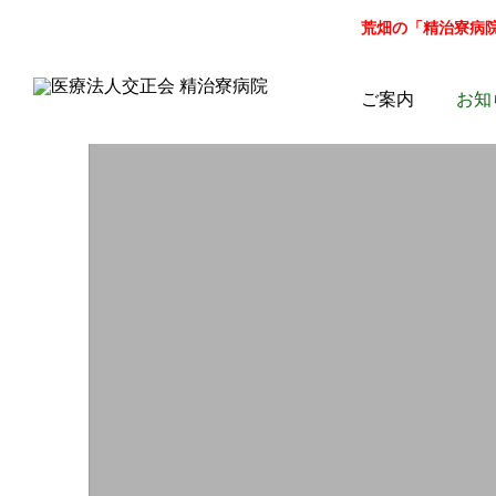
荒畑の「精治寮病院」病
ご案内
お知