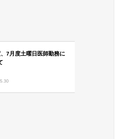
度、7月度土曜日医師勤務に
て
5.30