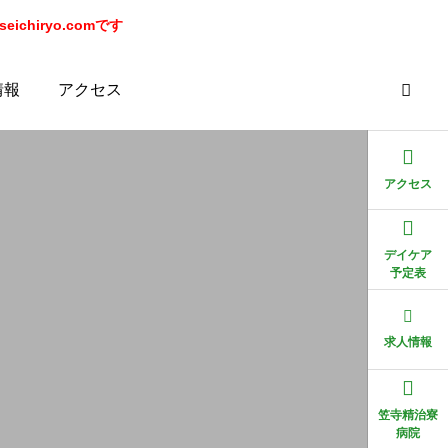
chiryo.comです
情報
アクセス
アクセス
デイケア
予定表
求人情報
笠寺精治寮
病院