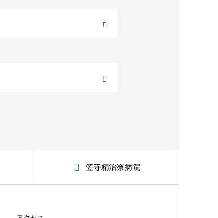
OPEN
笠寺精治寮病院
アクセス