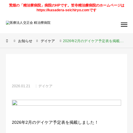
荒畑の「精治寮病院」病院のHPです。笠寺精治療病院のホームページは
https://kasadera-seichiryo.comです
アクセス
デイケア
予定表
お知らせ
デイケア
2026年2月のデイケア予定表を掲載しました！
求人情報
笠寺精治寮
病院
法人
ページ
ご案内
2026.01.21
デイケア
お知らせ
トピックス
2026年2月のデイケア予定表を掲載しました！
診療科目