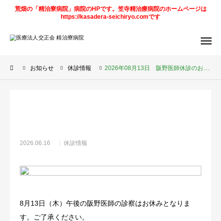
荒畑の「精治寮病院」病院のHPです。笠寺精治療病院のホームページは
https://kasadera-seichiryo.comです
アクセス
デイケア
予定表
お知らせ
休診情報
2026年08月13日 阪野医師休診のお知らせ
求人情報
笠寺精治寮
病院
法人
ページ
ご案内
2026.06.16
休診情報
お知らせ
トピックス
8月13日（木）午後の阪野医師の診察はお休みとなりま
診療科目
す。ご了承ください。