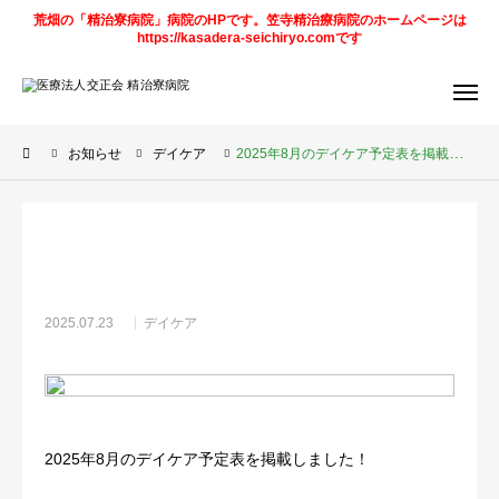
荒畑の「精治寮病院」病院のHPです。笠寺精治療病院のホームページは
https://kasadera-seichiryo.comです
アクセス
デイケア
予定表
お知らせ
デイケア
2025年8月のデイケア予定表を掲載しました！
求人情報
笠寺精治寮
病院
法人
ページ
ご案内
2025.07.23
デイケア
お知らせ
トピックス
2025年8月のデイケア予定表を掲載しました！
診療科目