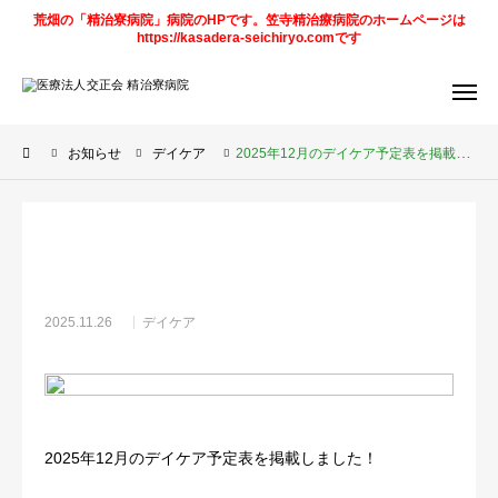
荒畑の「精治寮病院」病院のHPです。笠寺精治療病院のホームページは
https://kasadera-seichiryo.comです
アクセス
デイケア
予定表
お知らせ
デイケア
2025年12月のデイケア予定表を掲載しました！
求人情報
笠寺精治寮
病院
法人
ページ
ご案内
2025.11.26
デイケア
お知らせ
トピックス
2025年12月のデイケア予定表を掲載しました！
診療科目