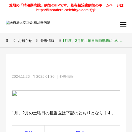
荒畑の「精治寮病院」病院のHPです。笠寺精治療病院のホームページは
https://kasadera-seichiryo.comです
アクセス
デイケア
予定表
お知らせ
外来情報
1月度、2月度土曜日医師勤務について
求人情報
笠寺精治寮
病院
法人
ページ
2024.11.26
2025.01.30
外来情報
ご案内
お知らせ
1月、2月の土曜日の担当医は下記のとおりとなります。
トピックス
診療科目