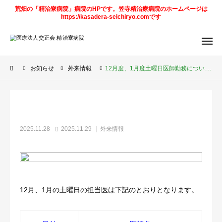
荒畑の「精治寮病院」病院のHPです。笠寺精治療病院のホームページは
https://kasadera-seichiryo.comです
アクセス
デイケア
予定表
お知らせ
外来情報
12月度、1月度土曜日医師勤務について
求人情報
笠寺精治寮
病院
法人
ページ
2025.11.28
2025.11.29
外来情報
ご案内
お知らせ
12月、1月の土曜日の担当医は下記のとおりとなります。
トピックス
診療科目