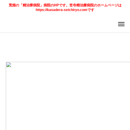
荒畑の「精治寮病院」病院のHPです。笠寺精治療病院のホームページは
https://kasadera-seichiryo.comです
ア
求
法
ご案内
お知らせ
トピックス
診療科目