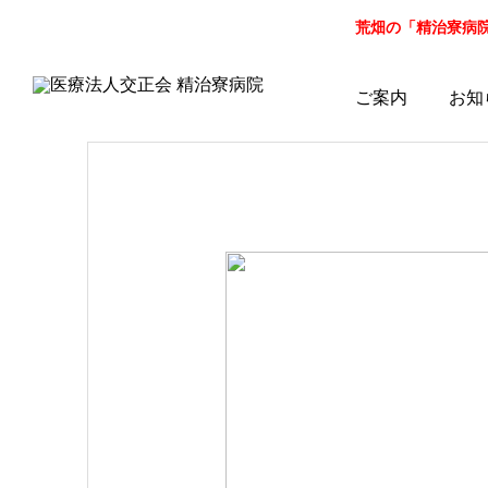
荒畑の「精治寮病院」病
ご案内
お知