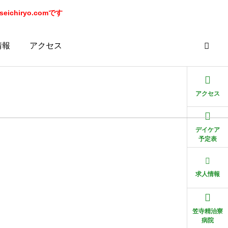
chiryo.comです
情報
アクセス
アクセス
デイケア
予定表
求人情報
笠寺精治寮
病院