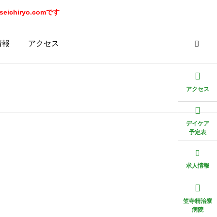
chiryo.comです
情報
アクセス
アクセス
デイケア
予定表
求人情報
笠寺精治寮
病院