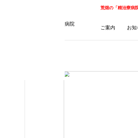
荒畑の「精治寮病院」病
ご案内
お知