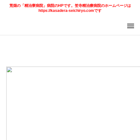
荒畑の「精治寮病院」病院のHPです。笠寺精治療病院のホームページは
https://kasadera-seichiryo.comです
ア
求
法
ご案内
お知らせ
トピックス
診療科目