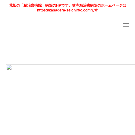
荒畑の「精治寮病院」病院のHPです。笠寺精治療病院のホームページは
https://kasadera-seichiryo.comです
ア
求
法
ご案内
お知らせ
トピックス
診療科目