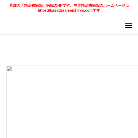
荒畑の「精治寮病院」病院のHPです。笠寺精治療病院のホームページは
https://kasadera-seichiryo.comです
ア
求
法
ご案内
お知らせ
トピックス
診療科目