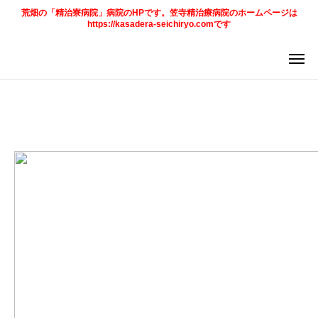
荒畑の「精治寮病院」病院のHPです。笠寺精治療病院のホームページは
https://kasadera-seichiryo.comです
アクセス
求人情報
法人
ページ
ご案内
お知らせ
トピックス
診療科目