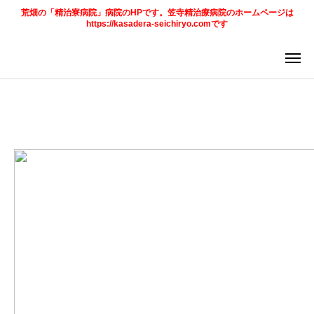
荒畑の「精治寮病院」病院のHPです。笠寺精治療病院のホームページは
https://kasadera-seichiryo.comです
ア
求
法
ご案内
お知らせ
トピックス
診療科目