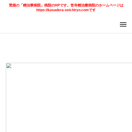
荒畑の「精治寮病院」病院のHPです。笠寺精治療病院のホームページは
https://kasadera-seichiryo.comです
ア
求
法
ご案内
お知らせ
トピックス
診療科目